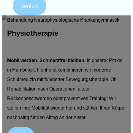
Kontakt
Physiotherapie
Mobil werden. Schmerzfrei bleiben.
In unserer Praxis
in Hamburg-Uhlenhorst kombinieren wir moderne
Schulmedizin mit fundierter Bewegungstherapie. Ob
Rehabilitation nach Operationen, akute
Rückenbeschwerden oder präventives Training: Wir
stellen Ihre Mobilität wieder her und stärken Ihren Körper
nachhaltig für den Alltag an der Alster.